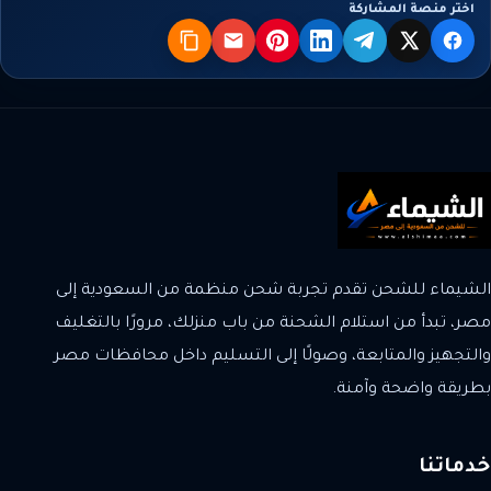
اختر منصة المشاركة
X
فيسبوك
تيليجرام
لينكدإن
بنترست
البريد
نسخ
الشيماء للشحن تقدم تجربة شحن منظمة من السعودية إلى
مصر، تبدأ من استلام الشحنة من باب منزلك، مرورًا بالتغليف
والتجهيز والمتابعة، وصولًا إلى التسليم داخل محافظات مصر
بطريقة واضحة وآمنة.
خدماتنا