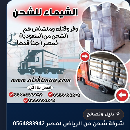
💡 دليل ونصائح
شركة شحن من الرياض لمصر 0564883942