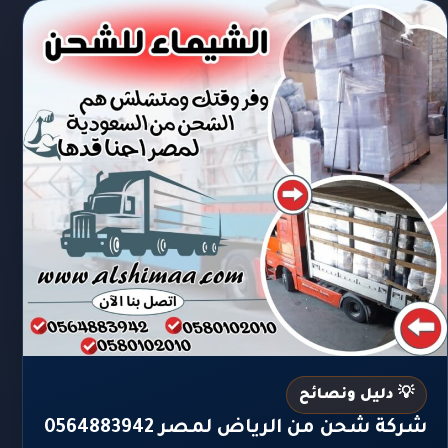
💡 دليل ونصائح
شركة شحن من الرياض لمصر 0564883942