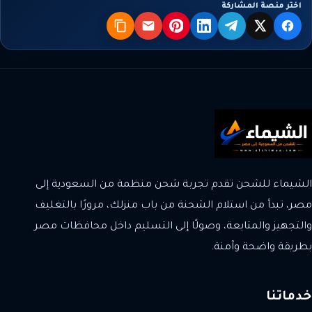
اختر منصة المشاركة
X
فيسبوك
تيليجرام
لينكدإن
بنترست
البريد
نسخ
الشيماء للشحن تقدم تجربة شحن منظمة من السعودية إلى
مصر، تبدأ من استلام الشحنة من باب منزلك، مرورًا بالتغليف
والتجهيز والمتابعة، وصولًا إلى التسليم داخل محافظات مصر
بطريقة واضحة وآمنة.
خدماتنا