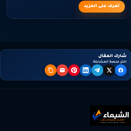
تعرف على المزيد
شارك المقال
اختر منصة المشاركة
X
فيسبوك
تيليجرام
لينكدإن
بنترست
البريد
نسخ