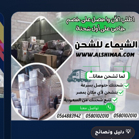
💡 دليل ونصائح