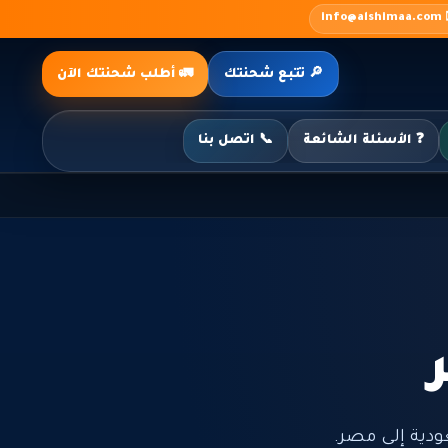
✉️ inf
🔎 تتبع شحنتك
🚛 أطلب شحنتك الآن
❓ الأسئلة الشائعة
📞 اتصل بنا
ية إلى مصر.