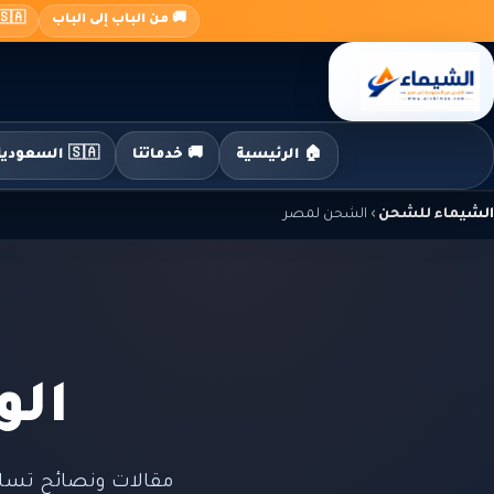
جاوز
🚚 من الباب إلى الباب
🇸🇦 السعودية ← 🇪🇬 م
لى
لمحتوى
🏠 الرئيسية
🚚 خدماتنا
🇸🇦 السعودية إلى مصر
الشيماء للشحن
›
الشحن لمصر
الو
مقالات ونصائح تسا