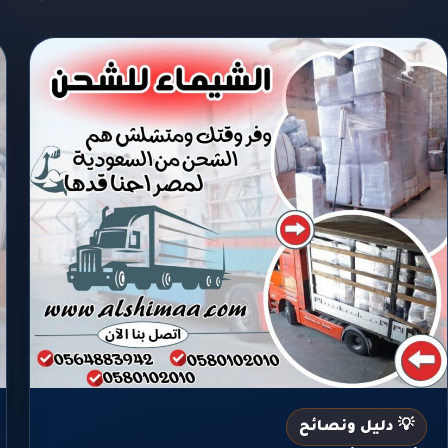
💡 دليل ونصائح