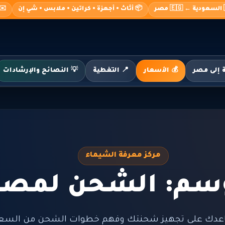
صر
📦 أثاث • أجهزة • كراتين • ملابس • شي إن
o@alshimaa.com
💰 الأسعار
📍 التغطية
💡 النصائح والإرشادات
مركز معرفة الشيماء
سم: الشحن لمصر
عدك على تجهيز شحنتك وفهم خطوات الشحن من السعود