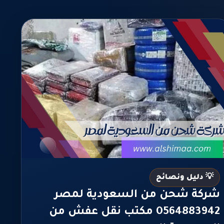
💡 دليل ونصائح
شركة شحن من السعودية لمصر
0564883942 مكتب نقل عفش من