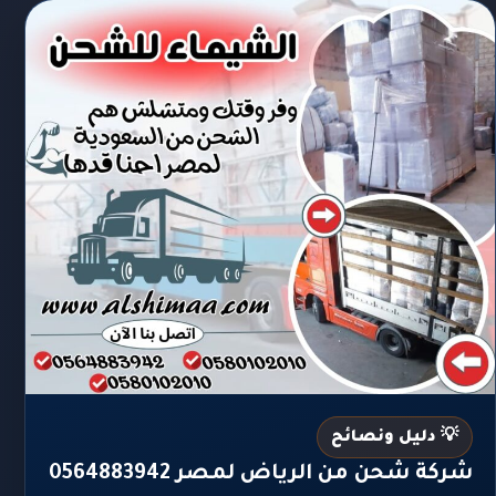
💡 دليل ونصائح
شركة شحن من الرياض لمصر 0564883942