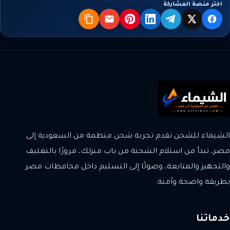
اختر منصة المشاركة
X
فيسبوك
تيليجرام
لينكدإن
بنترست
البريد
نسخ
الشيماء للشحن تقدم تجربة شحن منظمة من السعودية إلى
مصر، تبدأ من استلام الشحنة من باب منزلك، مرورًا بالتغليف
والتجهيز والمتابعة، وصولًا إلى التسليم داخل محافظات مصر
بطريقة واضحة وآمنة.
خدماتنا