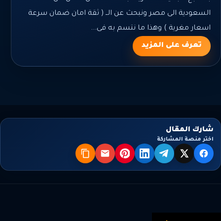
السعودية الى مصر ونبحث عن الــ ( ثقة امان ضمان سرعة
اسعار مغرية ) وهذا ما نتسم به فى...
تعرف على المزيد
شارك المقال
اختر منصة المشاركة
X
فيسبوك
تيليجرام
لينكدإن
بنترست
البريد
نسخ