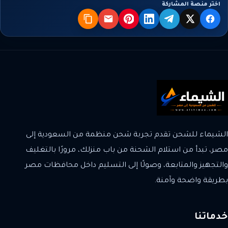
اختر منصة المشاركة
X
فيسبوك
تيليجرام
لينكدإن
بنترست
البريد
نسخ
الشيماء للشحن تقدم تجربة شحن منظمة من السعودية إلى
مصر، تبدأ من استلام الشحنة من باب منزلك، مرورًا بالتغليف
والتجهيز والمتابعة، وصولًا إلى التسليم داخل محافظات مصر
بطريقة واضحة وآمنة.
خدماتنا