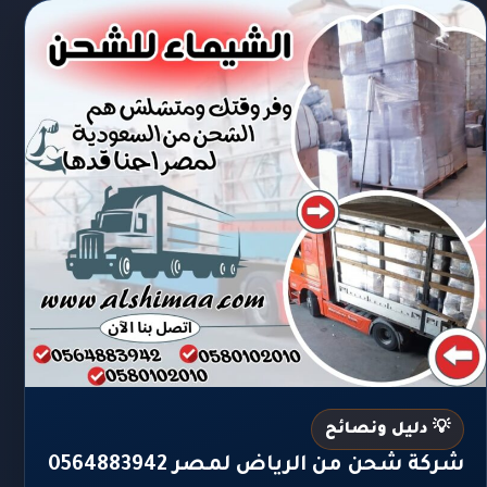
💡 دليل ونصائح
شركة شحن من الرياض لمصر 0564883942