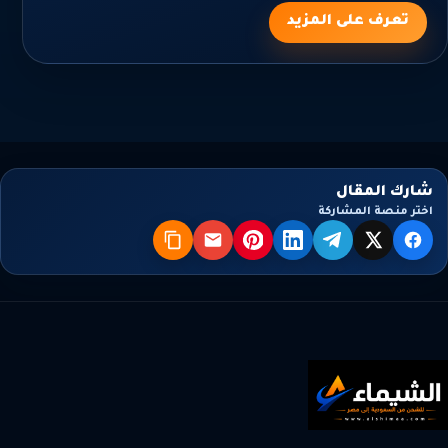
تعرف على المزيد
شارك المقال
اختر منصة المشاركة
X
فيسبوك
تيليجرام
لينكدإن
بنترست
البريد
نسخ