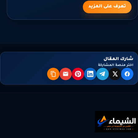
تعرف على المزيد
شارك المقال
اختر منصة المشاركة
X
فيسبوك
تيليجرام
لينكدإن
بنترست
البريد
نسخ