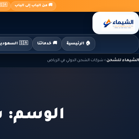
جاوز
🚚 من الباب إلى الباب
🇸🇦 السعودية ← 🇪🇬 م
لى
لمحتوى
🏠 الرئيسية
🚚 خدماتنا
🇸🇦 السعودية إلى مصر
الشيماء للشحن
›
شركات الشحن الدولي في الرياض
الوسم: ش