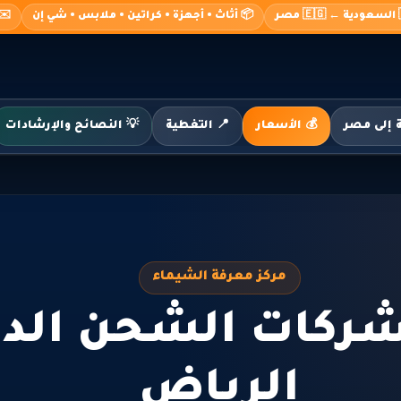
صر
📦 أثاث • أجهزة • كراتين • ملابس • شي إن
o@alshimaa.com
💰 الأسعار
📍 التغطية
💡 النصائح والإرشادات
مركز معرفة الشيماء
ركات الشحن الدو
الرياض