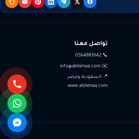
X
فيسبوك
تيليجرام
لينكدإن
بنترست
البريد
نسخ
تواصل معنا
📞 0564883942
✉️ info@alshimaa.com
📍 السعودية ومصر
www.alshimaa.com