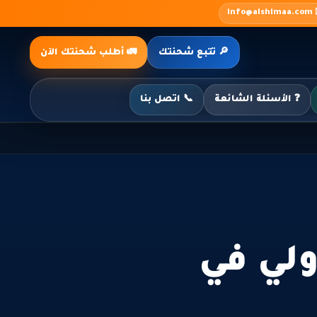
✉️ inf
🔎 تتبع شحنتك
🚛 أطلب شحنتك الآن
❓ الأسئلة الشائعة
📞 اتصل بنا
لي في