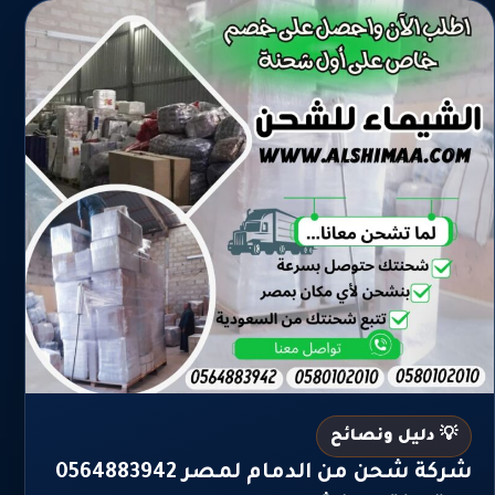
💡 دليل ونصائح
شركة شحن من الدمام لمصر 0564883942