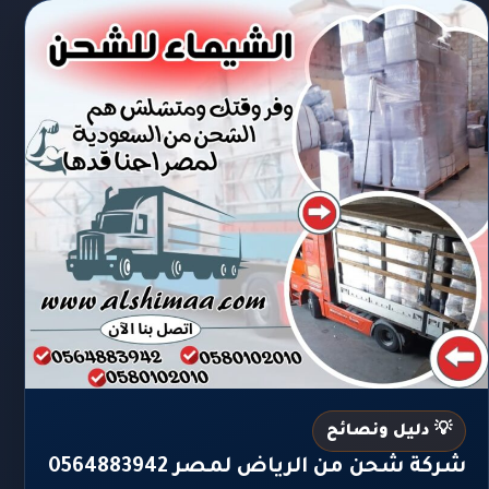
💡 دليل ونصائح
شركة شحن من الرياض لمصر 0564883942