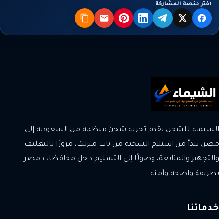
اختر منصة المشاركة
X
فيسبوك
تيليجرام
لينكدإن
بنترست
البريد
نسخ
الشيماء للشحن تقدم تجربة شحن منظمة من السعودية إلى
مصر، تبدأ من استلام الشحنة من باب منزلك، مرورًا بالتغليف
والتجهيز والمتابعة، وصولًا إلى التسليم داخل محافظات مصر
بطريقة واضحة وآمنة.
خدماتنا