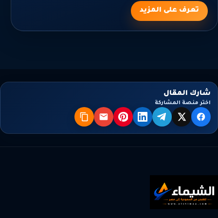
تعرف على المزيد
شارك المقال
اختر منصة المشاركة
X
فيسبوك
تيليجرام
لينكدإن
بنترست
البريد
نسخ