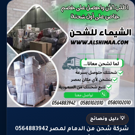
💡 دليل ونصائح
شركة شحن من الدمام لمصر 0564883942