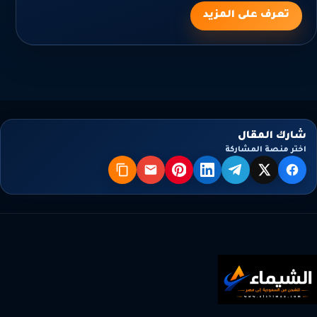
تعرف على المزيد
شارك المقال
اختر منصة المشاركة
X
فيسبوك
تيليجرام
لينكدإن
بنترست
البريد
نسخ