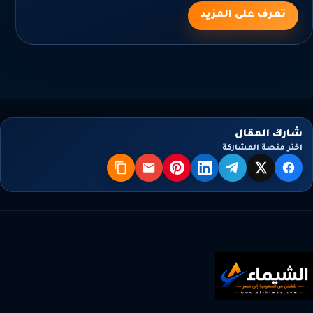
تعرف على المزيد
شارك المقال
اختر منصة المشاركة
X
فيسبوك
تيليجرام
لينكدإن
بنترست
البريد
نسخ