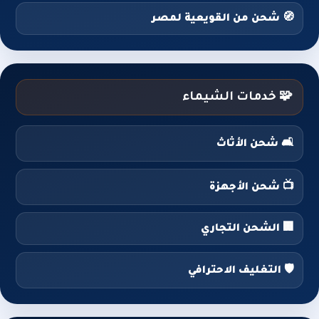
🧭 شحن من القويعية لمصر
🧩 خدمات الشيماء
🛋️ شحن الأثاث
📺 شحن الأجهزة
🏢 الشحن التجاري
🛡️ التغليف الاحترافي