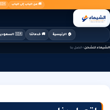
جاوز
🚚 من الباب إلى الباب
🇸🇦 السعودية ← 🇪🇬 م
لى
لمحتوى
🏠 الرئيسية
🚚 خدماتنا
🇸🇦 السعودية إلى مصر
الشيماء للشحن
›
اتصل بنا