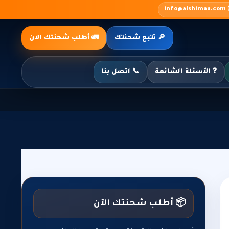
✉️ inf
🔎 تتبع شحنتك
🚛 أطلب شحنتك الآن
❓ الأسئلة الشائعة
📞 اتصل بنا
📦 أطلب شحنتك الآن