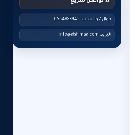
☎️ تواصل سريع
جوال / واتساب: 0564883942
البريد: info@alshimaa.com