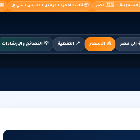
صر
📦 أثاث • أجهزة • كراتين • ملابس • شي إن
o@alshimaa.com
💰 الأسعار
📍 التغطية
💡 النصائح والإرشادات