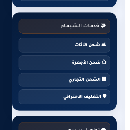
🧩 خدمات الشيماء
🛋️ شحن الأثاث
📺 شحن الأجهزة
🏢 الشحن التجاري
🛡️ التغليف الاحترافي