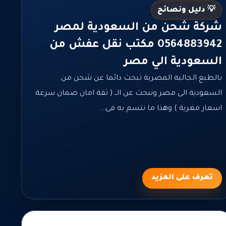
💡 دليل ونصائح
شركة شحن من السعودية لمصر
0564883942 مكتب نقل عفش من
السعودية الي مصر
بالطبع الجالية المصرية تبحث دائما عن شحن من
السعودية الى مصر ونبحث عن الــ ( ثقة امان ضمان سرعة
اسعار مغرية ) وهذا ما نتسم به فى...
تعرف على المزيد