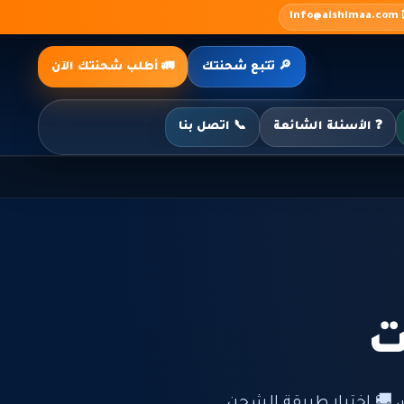
✉️ inf
🚛 أطلب شحنتك الآن
🔎 تتبع شحنتك
📞 اتصل بنا
❓ الأسئلة الشائعة

دليل عملي يساعدك على ت