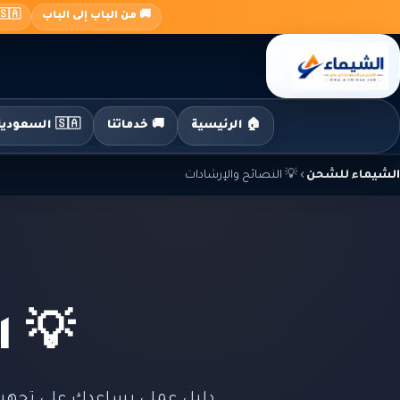
جاوز
🚚 من الباب إلى الباب
🇸🇦 السعودية ← 🇪🇬 م
لى
لمحتوى
🏠 الرئيسية
🚚 خدماتنا
🇸🇦 السعودية إلى مصر
الشيماء للشحن
›
💡 النصائح والإرشادات
💡 ا
دليل عملي يساعدك على تجهيز ا