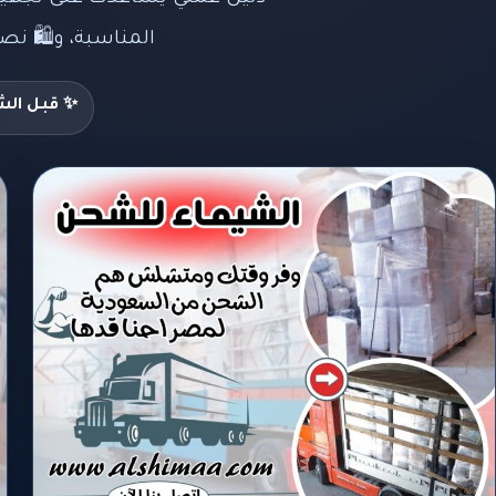
المناسبة، و🛍️ ن
✨ قبل ال