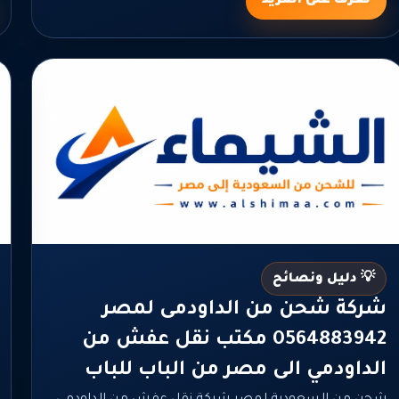
تعرف على المزيد
💡 دليل ونصائح
شركة شحن من الداودمى لمصر
0564883942 مكتب نقل عفش من
الداودمي الى مصر من الباب للباب