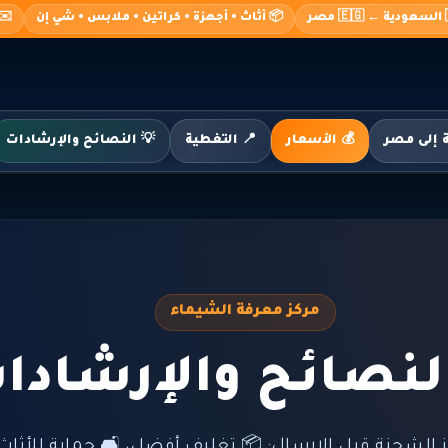
o@alshimaa.com
📦 أثاث • أجهزة • كراتين • ملابس • شي إن
🇸
💡 النصائح والإرشادات
📍 التغطية
💰 الأسعار
مركز معرفة الشيماء
 النصائح والإرش
جهيز الشحنة قبل الإرسال: 📦 تغليف أفضل، 🛋️ حماية ل