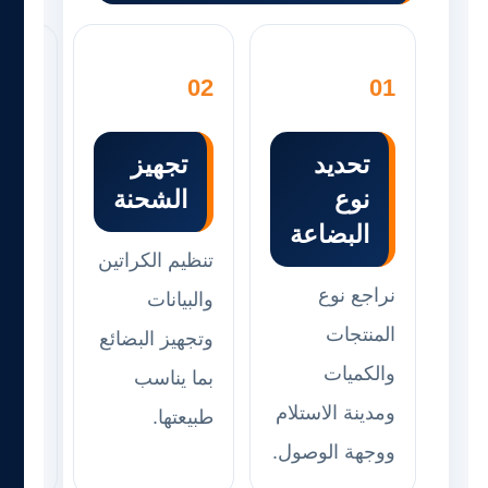
03
02
01
تحديد
تجهيز
ا
نوع
الشحنة
وا
البضاعة
تنظيم الكراتين
بدء ع
نراجع نوع
والبيانات
الشح
المنتجات
وتجهيز البضائع
متابع
والكميات
بما يناسب
للعمي
ومدينة الاستلام
طبيعتها.
المر
ووجهة الوصول.
الأسا