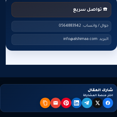
☎️ تواصل سريع
جوال / واتساب: 0564883942
البريد: info@alshimaa.com
شارك المقال
اختر منصة المشاركة
X
فيسبوك
تيليجرام
لينكدإن
بنترست
البريد
نسخ