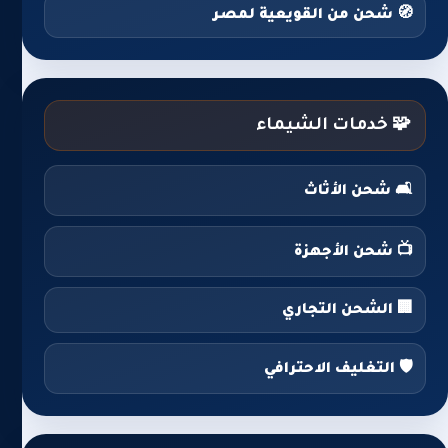
🧭 شحن من القويعية لمصر
🧩 خدمات الشيماء
🛋️ شحن الأثاث
📺 شحن الأجهزة
🏢 الشحن التجاري
🛡️ التغليف الاحترافي