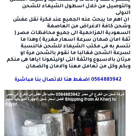
والتوصيل من خلال اسطول الشيماء للشحن
الدولى
ان اهم ما يبحث عنه الجميع عند فكرة نقل عفش
وشحن كافة الاغراض من العاصمة
السعودية
المزاحمية
الى جميع محافظات مصر (
ثقة امان ضمان سرعة اسعار مغرية ) وهذا ما
نتسم به فى
مكتب الشيماء للشحن
فالنسبة
لسرعة الشحن فغالبا ما نقوم بالشحن مرة او
مرتان بالاسبوع والثقة التى اوليتمونا اياها هى منكم
وبكم وكل من تعامل معنا والامان والضمان
0564883942 اضغط هنا للاتصال بنا مباشرة