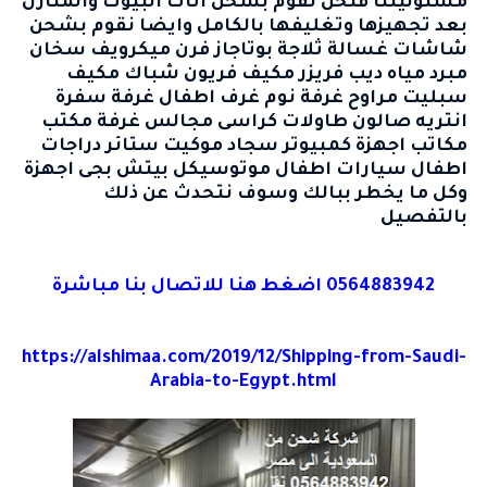
مسئوليتنا فنحن نقوم بشحن اثاث البيوت والمنازل
بعد تجهيزها وتغليفها بالكامل وايضا نقوم بشحن
شاشات غسالة ثلاجة بوتاجاز فرن ميكرويف سخان
مبرد مياه ديب فريزر مكيف فريون شباك مكيف
سبليت مراوح غرفة نوم غرف اطفال غرفة سفرة
انتريه صالون طاولات كراسى مجالس غرفة مكتب
مكاتب اجهزة كمبيوتر سجاد موكيت ستائر دراجات
اطفال سيارات اطفال موتوسيكل بيتش بجى اجهزة
وكل ما يخطر ببالك وسوف نتحدث عن ذلك
بالتفصيل
0564883942 اضغط هنا للاتصال بنا مباشرة
https://alshimaa.com/2019/12/Shipping-from-Saudi-
Arabia-to-Egypt.html