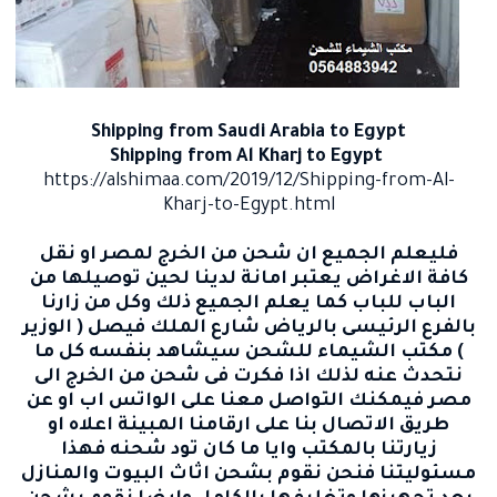
Shipping from Saudi Arabia to
Egypt
Shipping from Al Kharj to Egypt
https://alshimaa.com/2019/12/Shipping-from-Al-
Kharj-to-Egypt.html
فليعلم الجميع ان
شحن من الخرج لمصر
او نقل
كافة الاغراض يعتبر امانة لدينا لحين توصيلها من
الباب للباب كما يعلم الجميع ذلك وكل من زارنا
بالفرع الرئيسى بالرياض شارع الملك فيصل ( الوزير
)
مكتب الشيماء للشحن
سيشاهد بنفسه كل ما
نتحدث عنه لذلك اذا فكرت فى شحن من
الخرج
الى
مصر فيمكنك التواصل معنا على الواتس اب او عن
طريق الاتصال بنا على ارقامنا المبينة اعلاه او
زيارتنا بالمكتب وايا ما كان تود شحنه فهذا
مسئوليتنا فنحن نقوم بشحن اثاث البيوت والمنازل