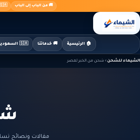
جاوز
🚚 من الباب إلى الباب
🇸🇦 السعودية ← 🇪🇬 م
لى
لمحتوى
🏠 الرئيسية
🚚 خدماتنا
🇸🇦 السعودية إلى مصر
الشيماء للشحن
›
شحن من الخبر لمصر
شح
مقالات ونصائح تسا