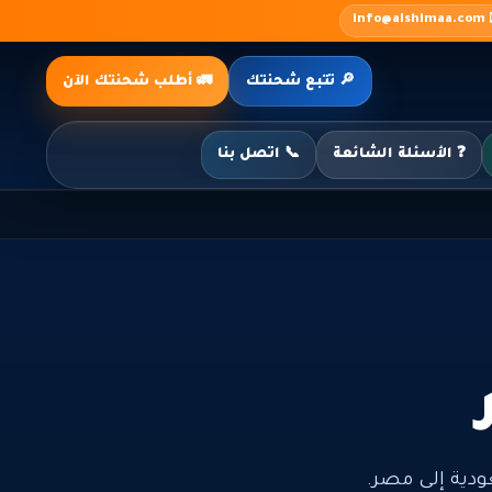
✉️ inf
🔎 تتبع شحنتك
🚛 أطلب شحنتك الآن
❓ الأسئلة الشائعة
📞 اتصل بنا
ية إلى مصر.