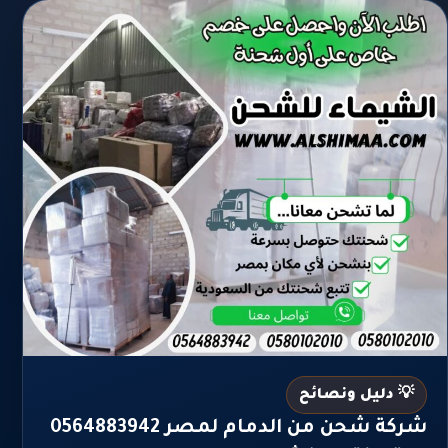
💡 دليل ونصائح
شركة شحن من الدمام لمصر 0564883942