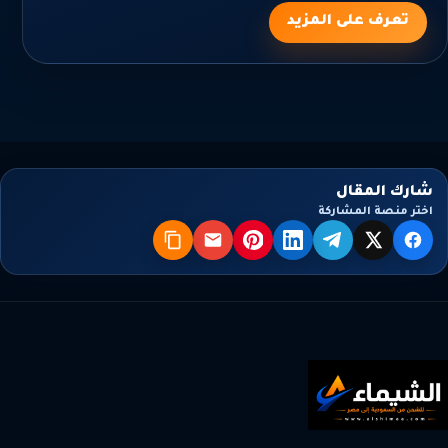
تعرف على المزيد
شارك المقال
اختر منصة المشاركة
X
فيسبوك
تيليجرام
لينكدإن
بنترست
البريد
نسخ