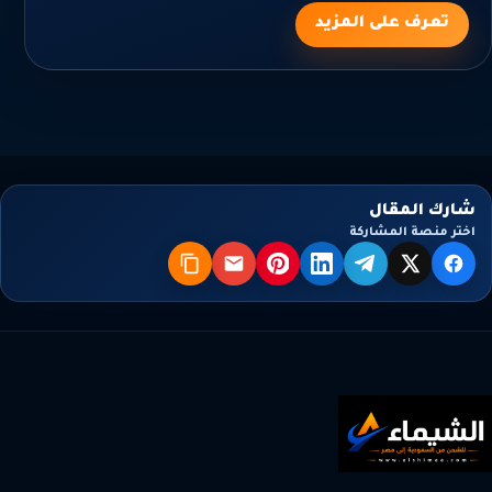
تعرف على المزيد
شارك المقال
اختر منصة المشاركة
X
فيسبوك
تيليجرام
لينكدإن
بنترست
البريد
نسخ