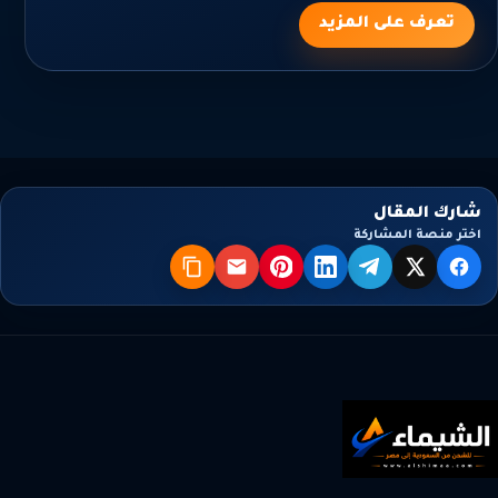
تعرف على المزيد
شارك المقال
اختر منصة المشاركة
X
فيسبوك
تيليجرام
لينكدإن
بنترست
البريد
نسخ