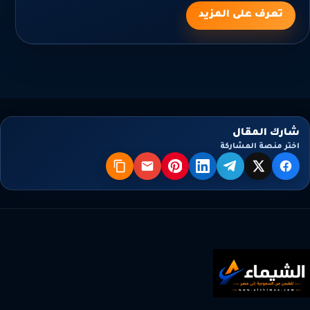
تعرف على المزيد
شارك المقال
اختر منصة المشاركة
X
فيسبوك
تيليجرام
لينكدإن
بنترست
البريد
نسخ