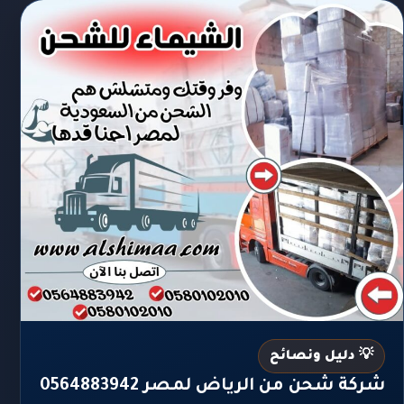
💡 دليل ونصائح
شركة شحن من الرياض لمصر 0564883942