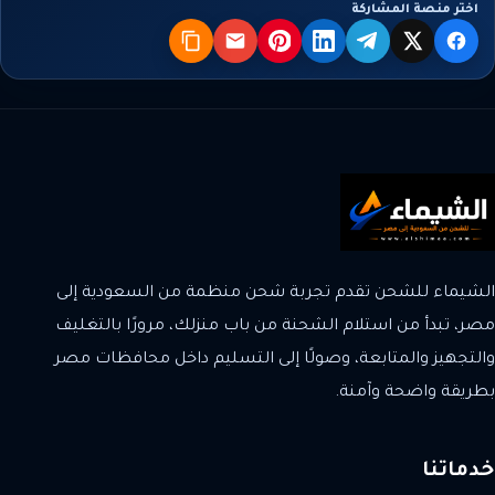
اختر منصة المشاركة
X
فيسبوك
تيليجرام
لينكدإن
بنترست
البريد
نسخ
الشيماء للشحن تقدم تجربة شحن منظمة من السعودية إلى
مصر، تبدأ من استلام الشحنة من باب منزلك، مرورًا بالتغليف
والتجهيز والمتابعة، وصولًا إلى التسليم داخل محافظات مصر
بطريقة واضحة وآمنة.
خدماتنا