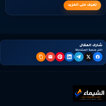
تعرف على المزيد
شارك المقال
اختر منصة المشاركة
X
فيسبوك
تيليجرام
لينكدإن
بنترست
البريد
نسخ