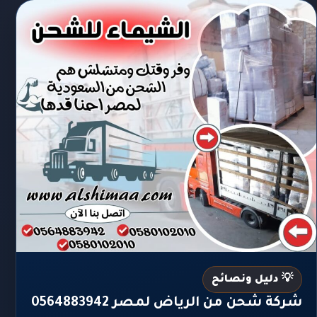
💡 دليل ونصائح
شركة شحن من الرياض لمصر 0564883942