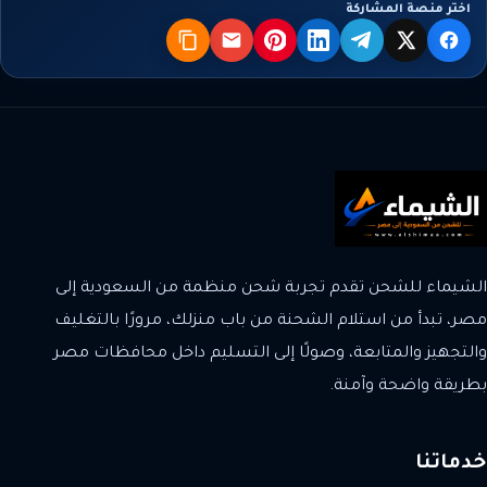
اختر منصة المشاركة
X
فيسبوك
تيليجرام
لينكدإن
بنترست
البريد
نسخ
الشيماء للشحن تقدم تجربة شحن منظمة من السعودية إلى
مصر، تبدأ من استلام الشحنة من باب منزلك، مرورًا بالتغليف
والتجهيز والمتابعة، وصولًا إلى التسليم داخل محافظات مصر
بطريقة واضحة وآمنة.
خدماتنا