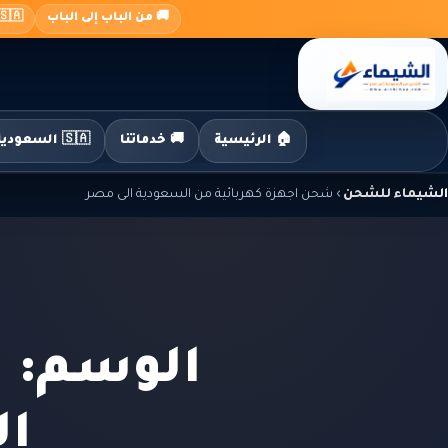
جاوز
🚚 من الباب إلى الباب
🇸🇦 السعودية ← 🇪🇬 م
لى
لمحتوى
🏠 الرئيسية
🚚 خدماتنا
🇸🇦 السعودية إلى مصر
الشيماء للشحن
›
شحن اجهزة كهربائية من السعودية الى مصر
الوسم: 
ال