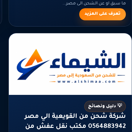
ما سبق او عن الشحن الى مصر...
تعرف على المزيد
💡 دليل ونصائح
شركة شحن من القويعية الي مصر
0564883942 مكتب نقل عفش من