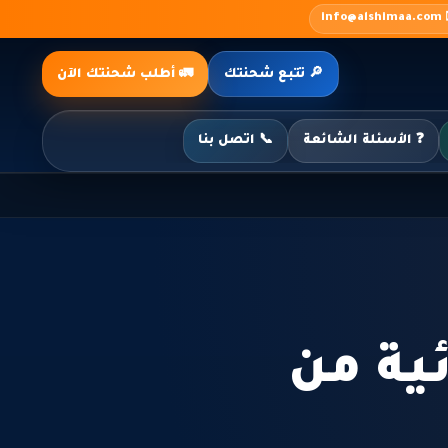
✉️ inf
🔎 تتبع شحنتك
🚛 أطلب شحنتك الآن
❓ الأسئلة الشائعة
📞 اتصل بنا
ية من