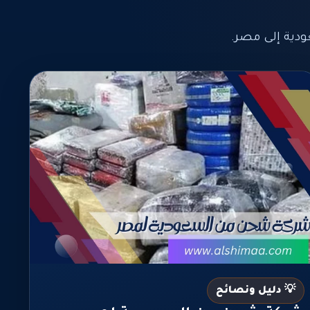
ية إلى مصر.
💡 دليل ونصائح