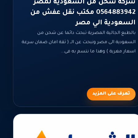
شركة شحن من السعودية لمصر
0564883942 مكتب نقل عفش من
السعودية الي مصر
بالطبع الجالية المصرية تبحث دائما عن شحن من
السعودية الى مصر ونبحث عن الــ ( ثقة امان ضمان سرعة
اسعار مغرية ) وهذا ما نتسم به فى...
تعرف على المزيد