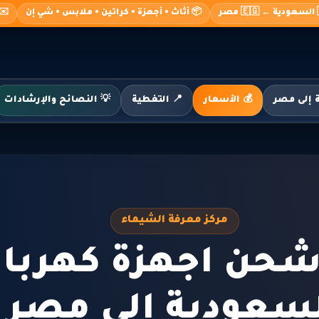
صر
📦 أثاث • أجهزة • كراتين • ملابس • شي إن
o@alshimaa.com
💰 الأسعار
📍 التغطية
💡 النصائح والإرشادات
مركز معرفة الشيماء
شحن اجهزة كهربائ
سعودية الى مصر