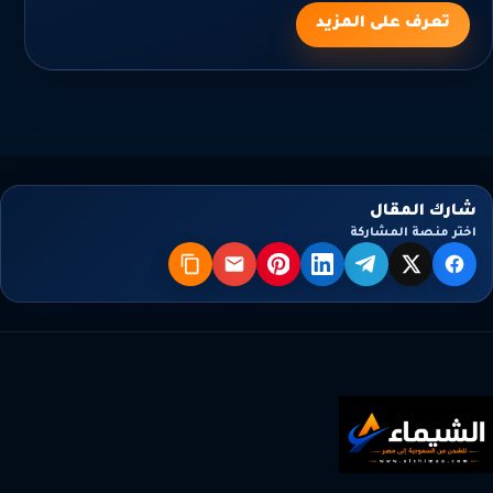
تعرف على المزيد
شارك المقال
اختر منصة المشاركة
X
فيسبوك
تيليجرام
لينكدإن
بنترست
البريد
نسخ