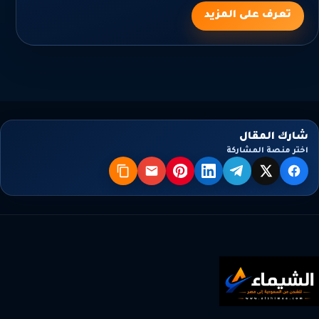
تعرف على المزيد
شارك المقال
اختر منصة المشاركة
X
فيسبوك
تيليجرام
لينكدإن
بنترست
البريد
نسخ