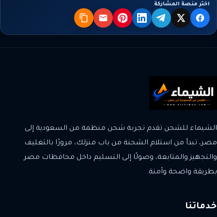
اختر منصة المشاركة
X
فيسبوك
تيليجرام
لينكدإن
بنترست
البريد
نسخ
الشيماء للشحن تقدم تجربة شحن منظمة من السعودية إلى
مصر، تبدأ من استلام الشحنة من باب منزلك، مرورًا بالتغليف
والتجهيز والمتابعة، وصولًا إلى التسليم داخل محافظات مصر
بطريقة واضحة وآمنة.
خدماتنا