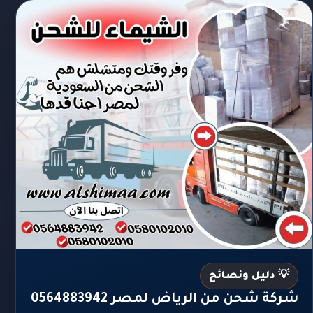
💡 دليل ونصائح
شركة شحن من الرياض لمصر 0564883942