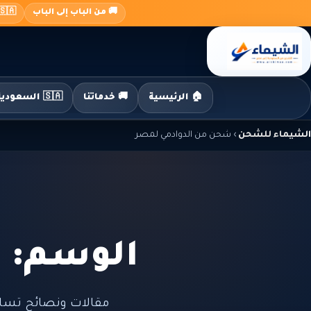
جاوز
🚚 من الباب إلى الباب
🇸🇦 السعودية ← 🇪🇬 م
لى
لمحتوى
🏠 الرئيسية
🚚 خدماتنا
🇸🇦 السعودية إلى مصر
الشيماء للشحن
›
شحن من الدوادمي لمصر
الوسم: 
مقالات ونصائح تسا