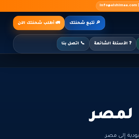
✉️ inf
🔎 تتبع شحنتك
🚛 أطلب شحنتك الآن
❓ الأسئلة الشائعة
📞 اتصل بنا
 لمصر
ية إلى مصر.