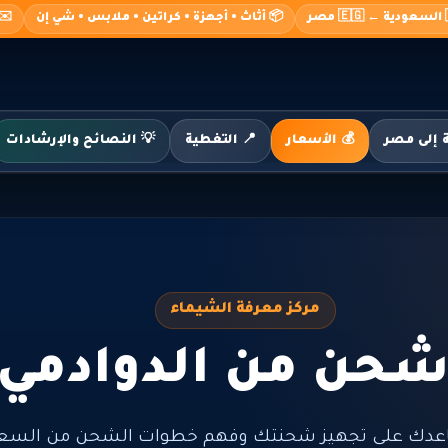
صر
📦 أثاث • أجهزة • كراتين • ملابس • شي إن
o@alshimaa.com
💰 الأسعار
📍 التغطية
💡 النصائح والإرشادات
مركز معرفة الشيماء
شحن من الدوادمي
عدك على تجهيز شحنتك وفهم خطوات الشحن من السعود