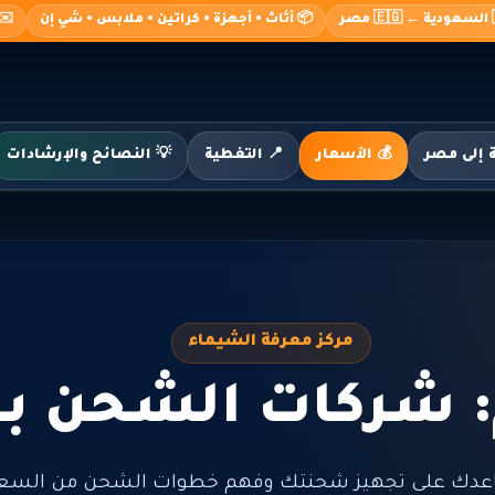
صر
📦 أثاث • أجهزة • كراتين • ملابس • شي إن
o@alshimaa.com
💰 الأسعار
📍 التغطية
💡 النصائح والإرشادات
مركز معرفة الشيماء
 شركات الشحن با
عدك على تجهيز شحنتك وفهم خطوات الشحن من السعود