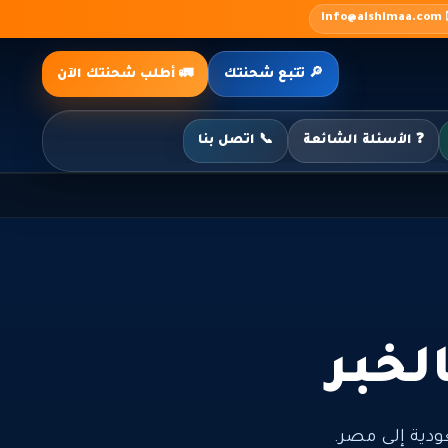
✉️ inf
🔎 تتبع شحنتك
🚛 أطلب شحنتك الآن
❓ الأسئلة الشائعة
📞 اتصل بنا
لخبر
ية إلى مصر.