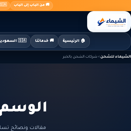
جاوز
🚚 من الباب إلى الباب
🇸🇦 السعودية ← 🇪🇬 م
لى
لمحتوى
🏠 الرئيسية
🚚 خدماتنا
🇸🇦 السعودية إلى مصر
الشيماء للشحن
›
شركات الشحن بالخبر
الوسم:
مقالات ونصائح تسا