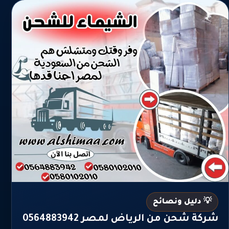
💡 دليل ونصائح
شركة شحن من الرياض لمصر 0564883942