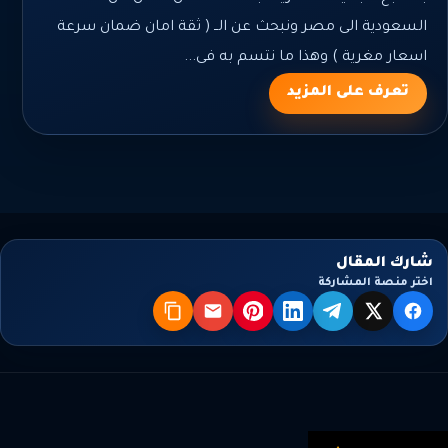
السعودية الى مصر ونبحث عن الــ ( ثقة امان ضمان سرعة
اسعار مغرية ) وهذا ما نتسم به فى...
تعرف على المزيد
شارك المقال
اختر منصة المشاركة
X
فيسبوك
تيليجرام
لينكدإن
بنترست
البريد
نسخ