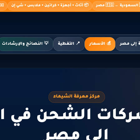
صر
📦 أثاث • أجهزة • كراتين • ملابس • شي إن
o@alshimaa.com
💰 الأسعار
📍 التغطية
💡 النصائح والإرشادات
مركز معرفة الشيماء
كات الشحن في ال
الى مصر