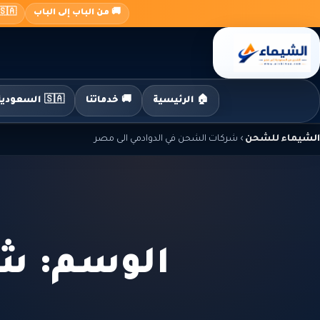
جاوز
🚚 من الباب إلى الباب
🇸🇦 السعودية ← 🇪🇬 م
لى
لمحتوى
🏠 الرئيسية
🚚 خدماتنا
🇸🇦 السعودية إلى مصر
الشيماء للشحن
›
شركات الشحن في الدوادمي الى مصر
الوسم: شر