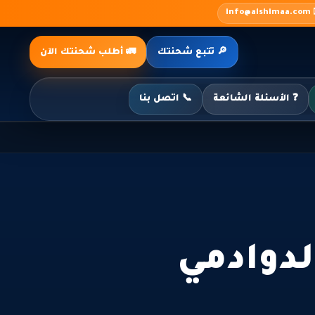
✉️ inf
🔎 تتبع شحنتك
🚛 أطلب شحنتك الآن
❓ الأسئلة الشائعة
📞 اتصل بنا
دوادمي