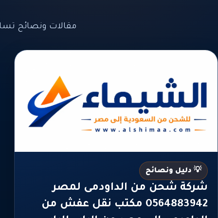
مقالات ونصائح تسا
💡 دليل ونصائح
شركة شحن من الداودمى لمصر
0564883942 مكتب نقل عفش من