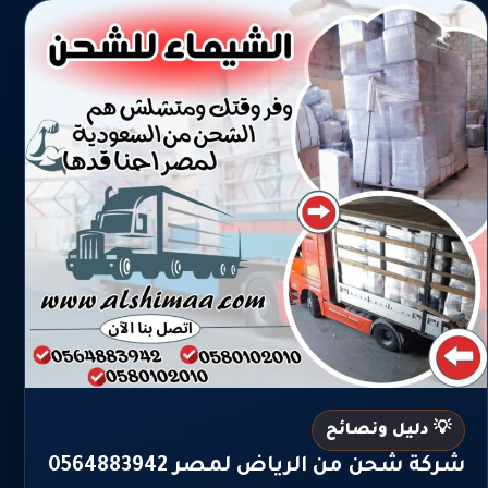
💡 دليل ونصائح
شركة شحن من الرياض لمصر 0564883942