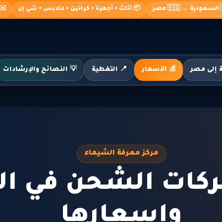
صر
📦 أثاث • أجهزة • كراتين • ملابس • شي إن
o@alshimaa.com
💰 الأسعار
📍 التغطية
💡 النصائح والإرشادات
مركز معرفة الشيماء
كات الشحن في ال
واسعارها