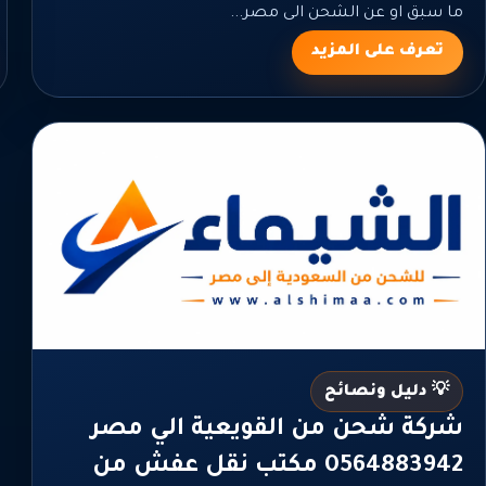
ما سبق او عن الشحن الى مصر...
تعرف على المزيد
💡 دليل ونصائح
شركة شحن من القويعية الي مصر
0564883942 مكتب نقل عفش من