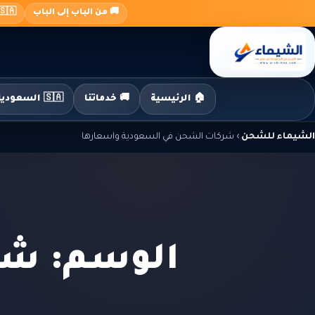
جاوز
🚚 من الباب إلى الباب
🇸🇦 السعودية ← 🇪🇬 م
لى
لمحتوى
🏠 الرئيسية
🚚 خدماتنا
🇸🇦 السعودية إلى مصر
الشيماء للشحن
›
شركات الشحن في السعودية واسعارها
الوسم: شر