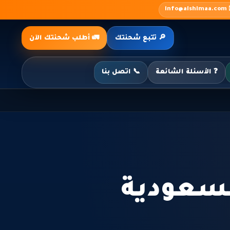
✉️ inf
🔎 تتبع شحنتك
🚛 أطلب شحنتك الآن
❓ الأسئلة الشائعة
📞 اتصل بنا
سعودية