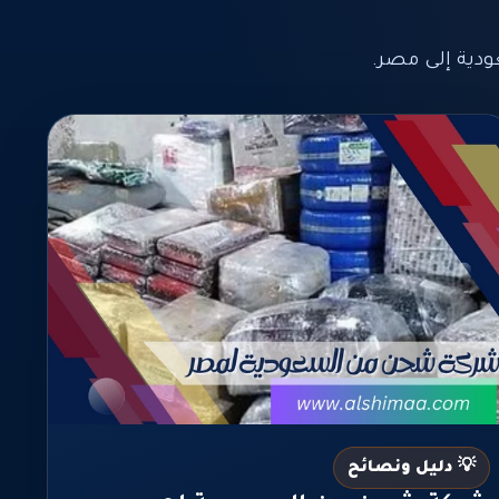
ية إلى مصر.
💡 دليل ونصائح