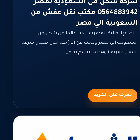
شركة شحن من السعودية لمصر
0564883942 مكتب نقل عفش من
السعودية الي مصر
بالطبع الجالية المصرية تبحث دائما عن شحن من
السعودية الى مصر ونبحث عن الــ ( ثقة امان ضمان سرعة
اسعار مغرية ) وهذا ما نتسم به فى...
تعرف على المزيد