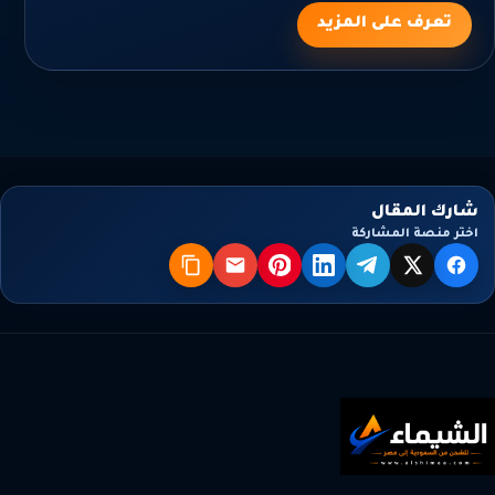
تعرف على المزيد
شارك المقال
اختر منصة المشاركة
X
فيسبوك
تيليجرام
لينكدإن
بنترست
البريد
نسخ