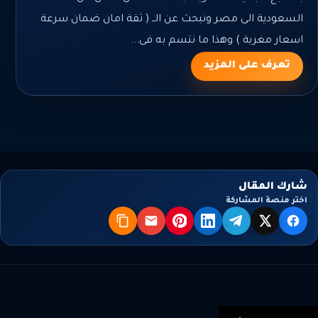
السعودية الى مصر ونبحث عن الــ ( ثقة امان ضمان سرعة
اسعار مغرية ) وهذا ما نتسم به فى...
تعرف على المزيد
شارك المقال
اختر منصة المشاركة
X
فيسبوك
تيليجرام
لينكدإن
بنترست
البريد
نسخ