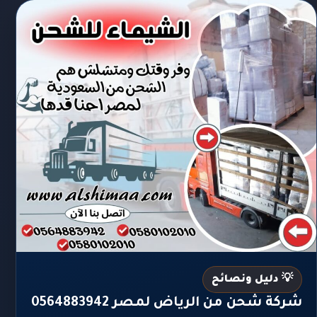
💡 دليل ونصائح
شركة شحن من الرياض لمصر 0564883942