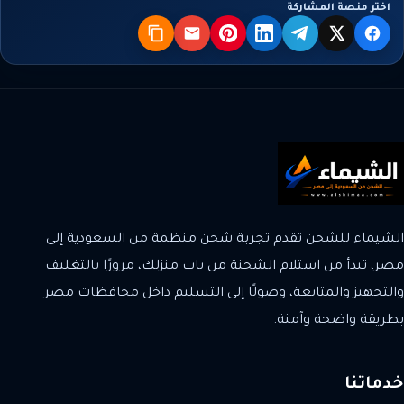
اختر منصة المشاركة
X
فيسبوك
تيليجرام
لينكدإن
بنترست
البريد
نسخ
الشيماء للشحن تقدم تجربة شحن منظمة من السعودية إلى
مصر، تبدأ من استلام الشحنة من باب منزلك، مرورًا بالتغليف
والتجهيز والمتابعة، وصولًا إلى التسليم داخل محافظات مصر
بطريقة واضحة وآمنة.
خدماتنا