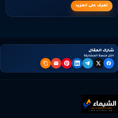
تعرف على المزيد
شارك المقال
اختر منصة المشاركة
X
فيسبوك
تيليجرام
لينكدإن
بنترست
البريد
نسخ