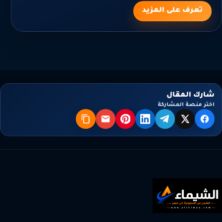
تعرف على المزيد
شارك المقال
اختر منصة المشاركة
X
فيسبوك
تيليجرام
لينكدإن
بنترست
البريد
نسخ