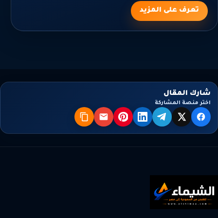
تعرف على المزيد
شارك المقال
اختر منصة المشاركة
X
فيسبوك
تيليجرام
لينكدإن
بنترست
البريد
نسخ