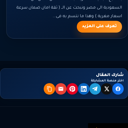
السعودية الى مصر ونبحث عن الــ ( ثقة امان ضمان سرعة
اسعار مغرية ) وهذا ما نتسم به فى...
تعرف على المزيد
شارك المقال
اختر منصة المشاركة
X
فيسبوك
تيليجرام
لينكدإن
بنترست
البريد
نسخ