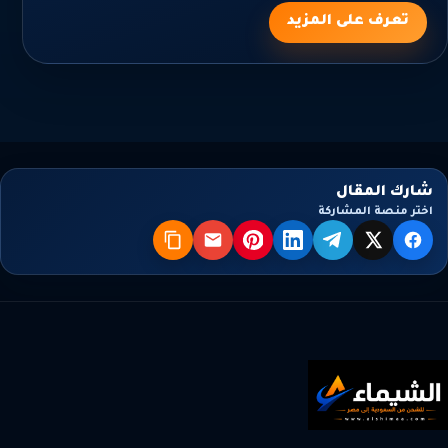
تعرف على المزيد
شارك المقال
اختر منصة المشاركة
X
فيسبوك
تيليجرام
لينكدإن
بنترست
البريد
نسخ