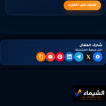
تعرف على المزيد
شارك المقال
اختر منصة المشاركة
X
فيسبوك
تيليجرام
لينكدإن
بنترست
البريد
نسخ